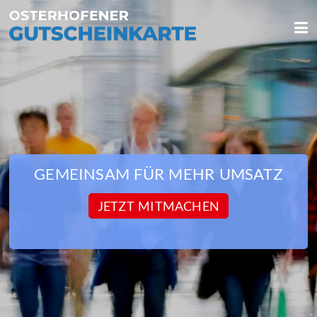
We use cookies
We use cookies and other technologies on our website. Some of these are
essential, while others help us to improve this website and your
experience. Personal data can be processed (e.g. IP addresses), e.g. B. for
personalized ads and content or ad and content measurement. You can
find more information about the use of your data in our
data protection
declaration. You can revoke or adjust your selection at any time under
Settings.
GEMEINSAM FÜR MEHR UMSATZ
JETZT MITMACHEN