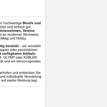
für hochwertige
Berufs und
chützt und einfach gut
Unternehmen, Vereine
l an moderner Workwear,
Alltag und Hobby.
tig bestickt
– wir veredeln
wappen oder persönlichen
t verfügbaren Artikeln
FF, OLYMP oder KÜBLER
ität und ein hervorragendes
erhofen und entdecken Sie
und individuelle Veredelung
auf starke Kleidung legt.