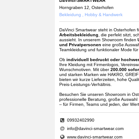
DaVinci-SMARTWEAR
Horngraben 12, Osterhofen
Bekleidung , Hobby & Handwerk
DaVinci Smartwear steht in Osterhofen 
Arbeitsbekleidung
, die perfekt sitzt, s
aussieht. In unserem Showroom finden
und Privatpersonen
eine große Auswah
Teamkleidung und funktionaler Mode für 
Ob
individuell bedruckt oder hochwer
Ihre Kleidung mit Firmenlogos, Vereins
Wunschmotiven. Mit über
200.000 sofor
und starken Marken wie HAKRO, GREI
bieten wir kurze Lieferzeiten, hohe Qual
Preis‑Leistungs‑Verhältnis.
Besuchen Sie unseren Showroom in Ost
professionelle Beratung, große Auswahl 
– für Firmen, Teams und jeden, der Wert 
09932402990
info@davinci-smartwear.com
www.davinci-smartwear.com